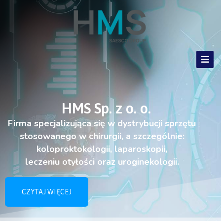
HMS Sp. z o. o.
Firma specjalizująca się w dystrybucji sprzętu
stosowanego w chirurgii, a szczególnie:
koloproktokologii, laparoskopii,
leczeniu
otyłości oraz uroginekologii.
CZYTAJ WIĘCEJ