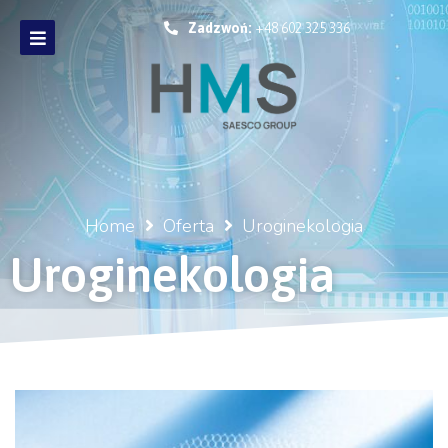
Zadzwoń:
+48 602 325 336
Home
Oferta
Uroginekologia
Uroginekologia