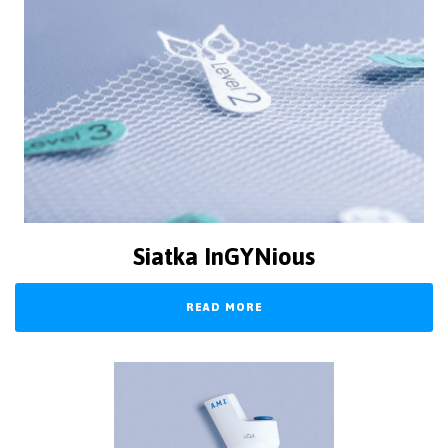
Siatka InGYNious
READ MORE