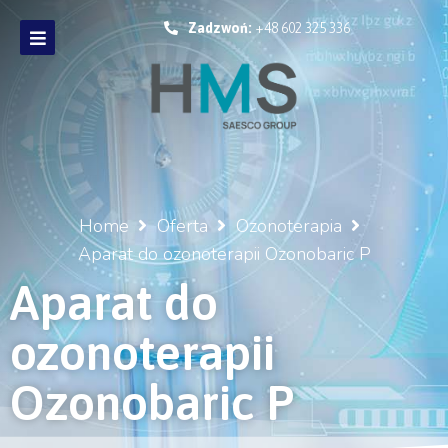
Zadzwoń:
+48 602 325 336
Home
Oferta
Ozonoterapia
Aparat do ozonoterapii Ozonobaric P
Aparat do
ozonoterapii
Ozonobaric P