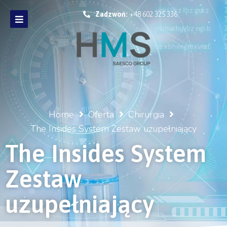
Zadzwoń:
+48 602 325 336
Home
Oferta
Chirurgia
The Insides System Zestaw uzupełniający
The Insides System
Zestaw
uzupełniający